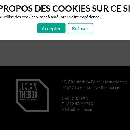
PROPOS DES COOKIES SUR CE S
te utilise des cookies visant à améliorer votre expérience.
Accepter
Refuser
10, Circuit de la Foire Internationale
L-1347 Luxembourg - Kirchberg
T +352 43 99 1
F +352 43 99 315
E info@thebox.lu