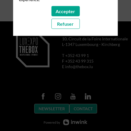
Accepter
Refuser
10, Circuit de la Foire Internationale
L-1347 Luxembourg - Kirchberg
T +352 43 99 1
F +352 43 99 315
E info@thebox.lu
NEWSLETTER
CONTACT
Powered by