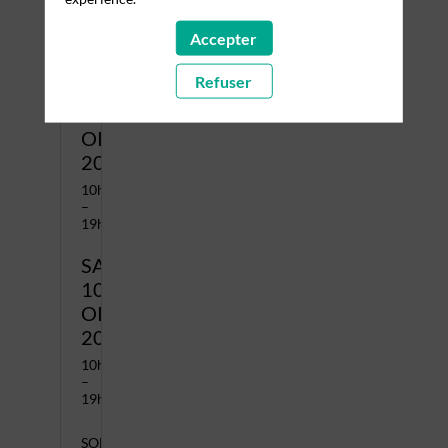
10h00
–
Accepter
21h00
Refuser
FREITAG,
9.
OKTOBER
2026
10h00
–
19h00
SAMSTAG,
10.
OKTOBER
2026
10h00
–
19h00
SONNTAG,