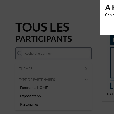
A 
Ce si
TOUS LES
PARTICIPANTS
THÈMES
TYPE DE PARTENAIRES
Exposants HOME
BAU
Exposants SNL
Partenaires