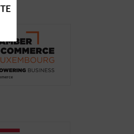
ITE
mmerce