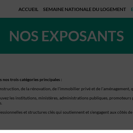
ACCUEIL
SEMAINE NATIONALE DU LOGEMENT
NOS EXPOSANTS
 nos trois catégories principales :
nstruction, de la rénovation, de l'immobilier privé et de l'aménagement,
uvez les institutions, ministères, administrations publiques, promoteurs 
e.
ssionnelles et structures clés qui soutiennent et s'engagent aux côtés de 