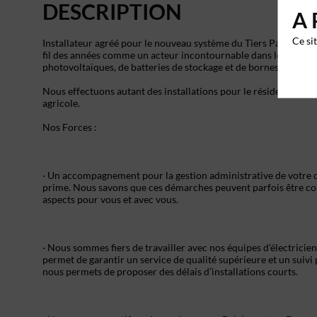
DESCRIPTION
A 
Ce si
Installateur agréé pour le nouveau système du Tiers Payant, Ets
fil des années comme un acteur incontournable dans le secteur
photovoltaïques, de batteries de stockage et de bornes de rech
Nous effectuons autant des installations pour le résidentiel, de
agricole.
Nos Forces :
· Un accompagnement pour la gestion administrative de votre do
prime. Nous savons que ces démarches peuvent parfois être com
aspects pour vous et avec vous.
· Nous sommes fiers de travailler avec nos équipes d'électricie
permet de garantir un service de qualité supérieure et un suivi 
nous permets de proposer des délais d’installations courts.