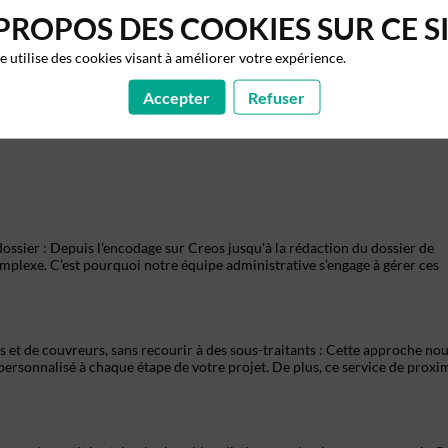
PROPOS DES COOKIES SUR CE S
te utilise des cookies visant à améliorer votre expérience.
 Jany Gofflot est une entreprise familiale fondée en 1985 qui s'est impos
 des énergies renouvelables, avec une expertise dans la pose de panneaux
arge.
Accepter
Refuser
s projets industriels de grande envergure ou des installations pour le sec
ssier : Depuis l'encodage sur Creos jusqu'à la rédaction du dossier de
plexe. C’est pourquoi notre équipe administrative s’engage à gérer ces
ns et de couvreurs, sans recourir à des sous-traitants : Cette approche no
personnalisé à chaque étape de votre projet. De plus, ce service de proxim