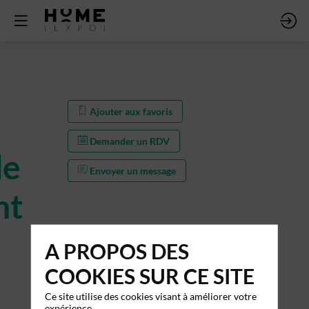
Ajouter aux favoris
Demander un RDV
de
Envoyer un message
nt
A PROPOS DES
COOKIES SUR CE SITE
Ce site utilise des cookies visant à améliorer votre
expérience.