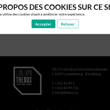
PROPOS DES COOKIES SUR CE S
te utilise des cookies visant à améliorer votre expérience.
Accepter
Refuser
10, Circuit de la Foire Internationale
L-1347 Luxembourg - Kirchberg
T +352 43 99 1
F +352 43 99 315
E info@thebox.lu