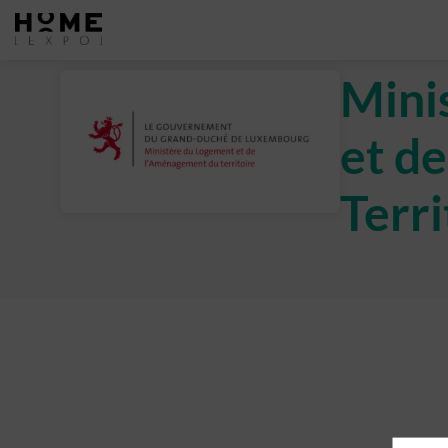
Mini
et d
Terri