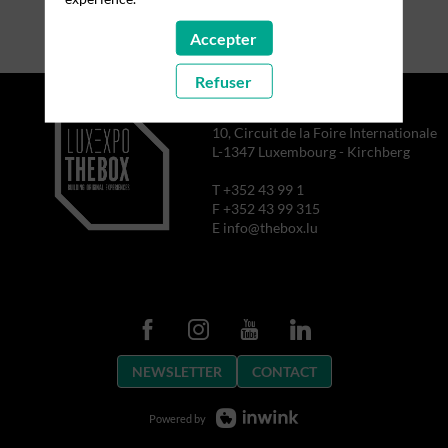
Accepter
Refuser
10, Circuit de la Foire Internationale
L-1347 Luxembourg - Kirchberg
T +352 43 99 1
F +352 43 99 315
E info@thebox.lu
NEWSLETTER
CONTACT
Powered by