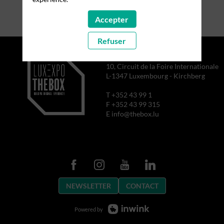
Accepter
Refuser
10, Circuit de la Foire Internationale
L-1347 Luxembourg - Kirchberg
T +352 43 99 1
F +352 43 99 315
E info@thebox.lu
NEWSLETTER
CONTACT
Powered by