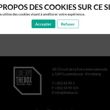
PROPOS DES COOKIES SUR CE S
te utilise des cookies visant à améliorer votre expérience.
Accepter
Refuser
10, Circuit de la Foire Internationale
L-1347 Luxembourg - Kirchberg
T +352 43 99 1
F +352 43 99 315
E info@thebox.lu