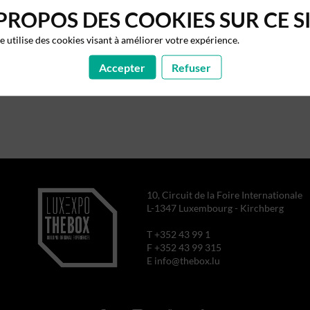
PROPOS DES COOKIES SUR CE S
te utilise des cookies visant à améliorer votre expérience.
Accepter
Refuser
10, Circuit de la Foire Internationale
L-1347 Luxembourg - Kirchberg
T +352 43 99 1
F +352 43 99 315
E info@thebox.lu