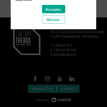
Accepter
Refuser
10, Circuit de la Foire Internationale
L-1347 Luxembourg - Kirchberg
T +352 43 99 1
F +352 43 99 315
E info@thebox.lu
NEWSLETTER
CONTACT
Powered by