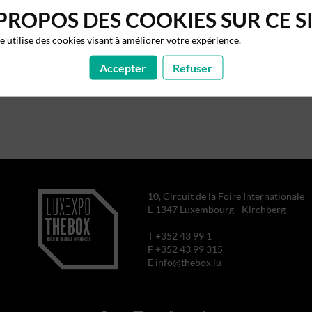
PROPOS DES COOKIES SUR CE S
te utilise des cookies visant à améliorer votre expérience.
Accepter
Refuser
10, Circuit de la Foire Internationale
L-1347 Luxembourg - Kirchberg
T +352 43 99 1
F +352 43 99 315
E info@thebox.lu