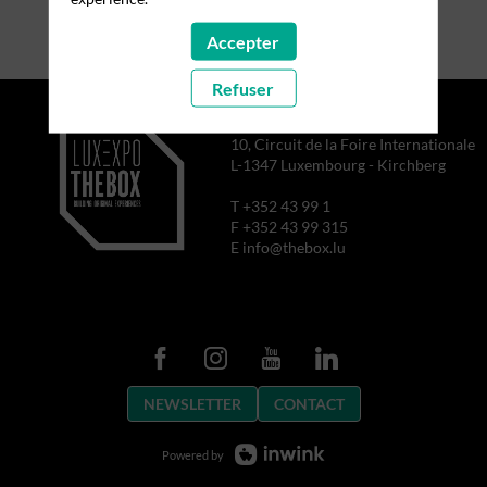
Accepter
Refuser
10, Circuit de la Foire Internationale
L-1347 Luxembourg - Kirchberg
T +352 43 99 1
F +352 43 99 315
E info@thebox.lu
NEWSLETTER
CONTACT
Powered by