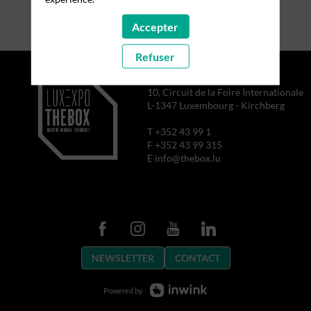
Accepter
Refuser
10, Circuit de la Foire Internationale
L-1347 Luxembourg - Kirchberg
T +352 43 99 1
F +352 43 99 315
E info@thebox.lu
NEWSLETTER
CONTACT
Powered by