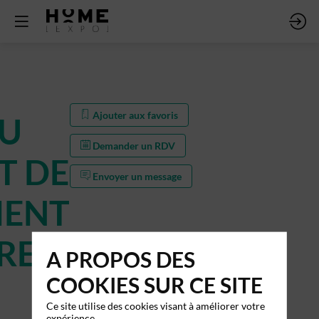
Ajouter aux favoris
DU
Demander un RDV
T DE
Envoyer un message
MENT
RE
A PROPOS DES
COOKIES SUR CE SITE
Ce site utilise des cookies visant à améliorer votre
expérience.