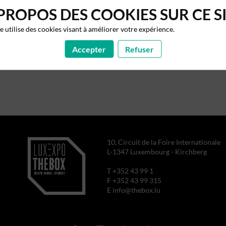
PROPOS DES COOKIES SUR CE S
te utilise des cookies visant à améliorer votre expérience.
Accepter
Refuser
10, Circuit de la Foire Internationale
L-1347 Luxembourg - Kirchberg
T +352 43 99 1
F +352 43 99 315
E info@thebox.lu