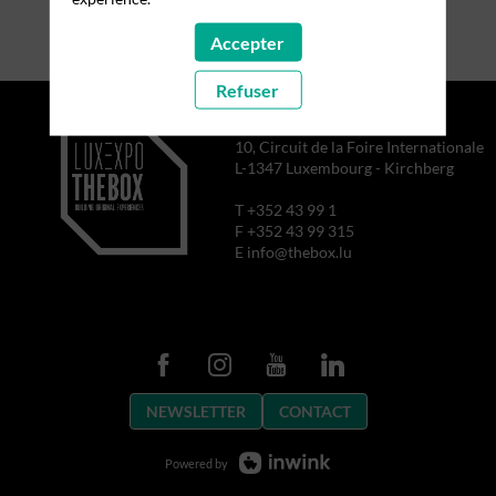
Accepter
Refuser
10, Circuit de la Foire Internationale
L-1347 Luxembourg - Kirchberg
T +352 43 99 1
F +352 43 99 315
E info@thebox.lu
NEWSLETTER
CONTACT
Powered by